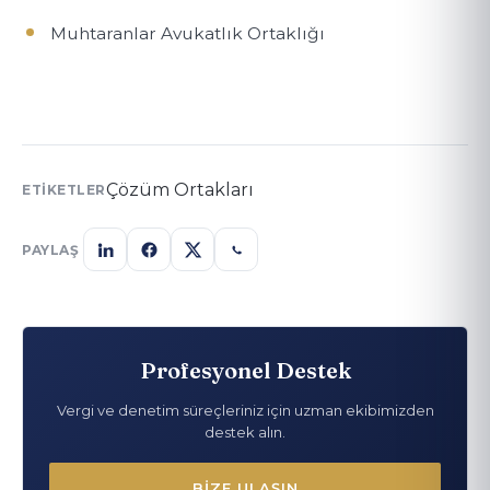
Muhtaranlar Avukatlık Ortaklığı
Çözüm Ortakları
ETIKETLER
PAYLAŞ
Profesyonel Destek
Vergi ve denetim süreçleriniz için uzman ekibimizden
destek alın.
BIZE ULAŞIN