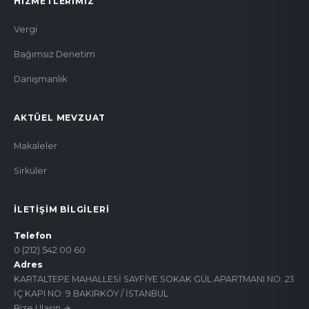
HIZMETLERIMIZ
Vergi
Bağımsız Denetim
Danışmanlık
AKTÜEL MEVZUAT
Makaleler
Sirküler
İLETIŞIM BILGILERI
Telefon
0 (212) 542 00 60
Adres
KARTALTEPE MAHALLESİ SAYFİYE SOKAK GÜL APARTMANI NO: 23
İÇ KAPI NO: 9 BAKIRKÖY / İSTANBUL
Bize Ulaşın →