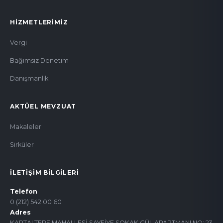
HIZMETLERIMIZ
Vergi
Bağımsız Denetim
Danışmanlık
AKTÜEL MEVZUAT
Makaleler
Sirküler
İLETIŞIM BILGILERI
Telefon
0 (212) 542 00 60
Adres
KARTALTEPE MAHALLESİ SAYFİYE SOKAK GÜL APARTMANI NO: 23